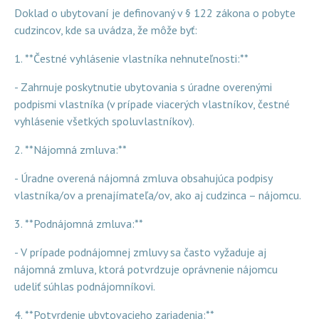
Doklad o ubytovaní je definovaný v § 122 zákona o pobyte
cudzincov, kde sa uvádza, že môže byť:
1. **Čestné vyhlásenie vlastníka nehnuteľnosti:**
- Zahrnuje poskytnutie ubytovania s úradne overenými
podpismi vlastníka (v prípade viacerých vlastníkov, čestné
vyhlásenie všetkých spoluvlastníkov).
2. **Nájomná zmluva:**
- Úradne overená nájomná zmluva obsahujúca podpisy
vlastníka/ov a prenajímateľa/ov, ako aj cudzinca – nájomcu.
3. **Podnájomná zmluva:**
- V prípade podnájomnej zmluvy sa často vyžaduje aj
nájomná zmluva, ktorá potvrdzuje oprávnenie nájomcu
udeliť súhlas podnájomníkovi.
4. **Potvrdenie ubytovacieho zariadenia:**