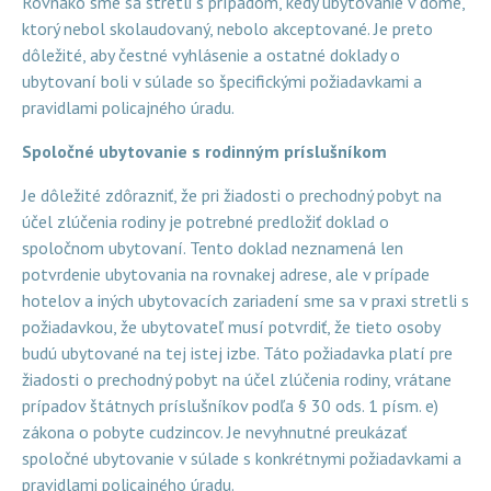
Rovnako sme sa stretli s prípadom, kedy ubytovanie v dome,
ktorý nebol skolaudovaný, nebolo akceptované. Je preto
dôležité, aby čestné vyhlásenie a ostatné doklady o
ubytovaní boli v súlade so špecifickými požiadavkami a
pravidlami policajného úradu.
Spoločné ubytovanie s rodinným príslušníkom
Je dôležité zdôrazniť, že pri žiadosti o prechodný pobyt na
účel zlúčenia rodiny je potrebné predložiť doklad o
spoločnom ubytovaní. Tento doklad neznamená len
potvrdenie ubytovania na rovnakej adrese, ale v prípade
hotelov a iných ubytovacích zariadení sme sa v praxi stretli s
požiadavkou, že ubytovateľ musí potvrdiť, že tieto osoby
budú ubytované na tej istej izbe. Táto požiadavka platí pre
žiadosti o prechodný pobyt na účel zlúčenia rodiny, vrátane
prípadov štátnych príslušníkov podľa § 30 ods. 1 písm. e)
zákona o pobyte cudzincov. Je nevyhnutné preukázať
spoločné ubytovanie v súlade s konkrétnymi požiadavkami a
pravidlami policajného úradu.