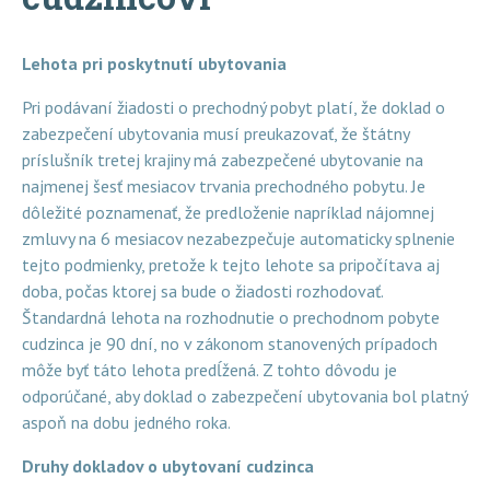
Lehota pri poskytnutí ubytovania
Pri podávaní žiadosti o prechodný pobyt platí, že doklad o
zabezpečení ubytovania musí preukazovať, že štátny
príslušník tretej krajiny má zabezpečené ubytovanie na
najmenej šesť mesiacov trvania prechodného pobytu. Je
dôležité poznamenať, že predloženie napríklad nájomnej
zmluvy na 6 mesiacov nezabezpečuje automaticky splnenie
tejto podmienky, pretože k tejto lehote sa pripočítava aj
doba, počas ktorej sa bude o žiadosti rozhodovať.
Štandardná lehota na rozhodnutie o prechodnom pobyte
cudzinca je 90 dní, no v zákonom stanovených prípadoch
môže byť táto lehota predĺžená. Z tohto dôvodu je
odporúčané, aby doklad o zabezpečení ubytovania bol platný
aspoň na dobu jedného roka.
Druhy dokladov o ubytovaní cudzinca