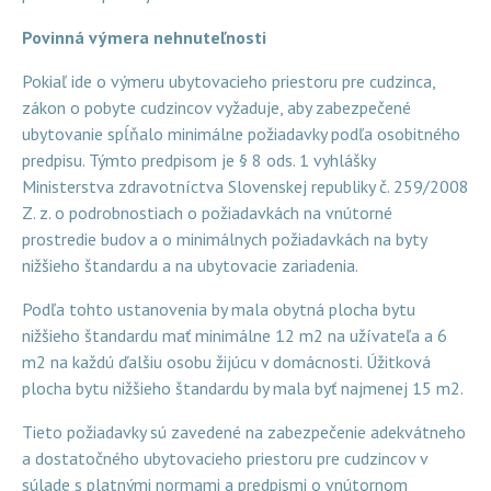
Povinná výmera nehnuteľnosti
Pokiaľ ide o výmeru ubytovacieho priestoru pre cudzinca,
zákon o pobyte cudzincov vyžaduje, aby zabezpečené
ubytovanie spĺňalo minimálne požiadavky podľa osobitného
predpisu. Týmto predpisom je § 8 ods. 1 vyhlášky
Ministerstva zdravotníctva Slovenskej republiky č. 259/2008
Z. z. o podrobnostiach o požiadavkách na vnútorné
prostredie budov a o minimálnych požiadavkách na byty
nižšieho štandardu a na ubytovacie zariadenia.
Podľa tohto ustanovenia by mala obytná plocha bytu
nižšieho štandardu mať minimálne 12 m2 na užívateľa a 6
m2 na každú ďalšiu osobu žijúcu v domácnosti. Úžitková
plocha bytu nižšieho štandardu by mala byť najmenej 15 m2.
Tieto požiadavky sú zavedené na zabezpečenie adekvátneho
a dostatočného ubytovacieho priestoru pre cudzincov v
súlade s platnými normami a predpismi o vnútornom