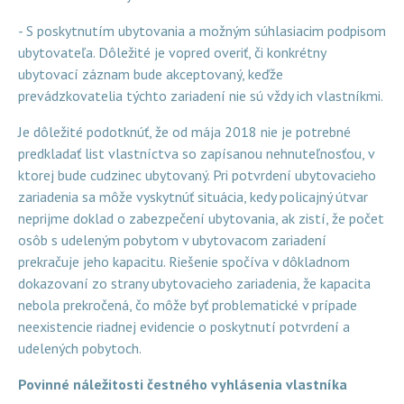
- S poskytnutím ubytovania a možným súhlasiacim podpisom
ubytovateľa. Dôležité je vopred overiť, či konkrétny
ubytovací záznam bude akceptovaný, keďže
prevádzkovatelia týchto zariadení nie sú vždy ich vlastníkmi.
Je dôležité podotknúť, že od mája 2018 nie je potrebné
predkladať list vlastníctva so zapísanou nehnuteľnosťou, v
ktorej bude cudzinec ubytovaný. Pri potvrdení ubytovacieho
zariadenia sa môže vyskytnúť situácia, kedy policajný útvar
neprijme doklad o zabezpečení ubytovania, ak zistí, že počet
osôb s udeleným pobytom v ubytovacom zariadení
prekračuje jeho kapacitu. Riešenie spočíva v dôkladnom
dokazovaní zo strany ubytovacieho zariadenia, že kapacita
nebola prekročená, čo môže byť problematické v prípade
neexistencie riadnej evidencie o poskytnutí potvrdení a
udelených pobytoch.
Povinné náležitosti čestného vyhlásenia vlastníka