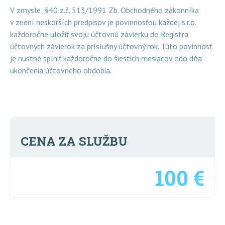
V zmysle §40 z.č. 513/1991 Zb. Obchodného zákonníka
v znení neskorších predpisov je povinnosťou každej s.r.o.
každoročne uložiť svoju účtovnú závierku do Registra
účtovných závierok za príslušný účtovný rok. Túto povinnosť
je nustné splniť každoročne do šiestich mesiacov odo dňa
ukončenia účtovného obdobia.
CENA ZA SLUŽBU
100 €