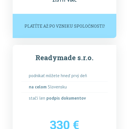
PLATÍTE AŽ PO VZNIKU SPOLOČNOSTI!
Readymade s.r.o.
podnikať môžete hneď prvý deň
na celom
Slovensku
stačí len
podpis dokumentov
330 €