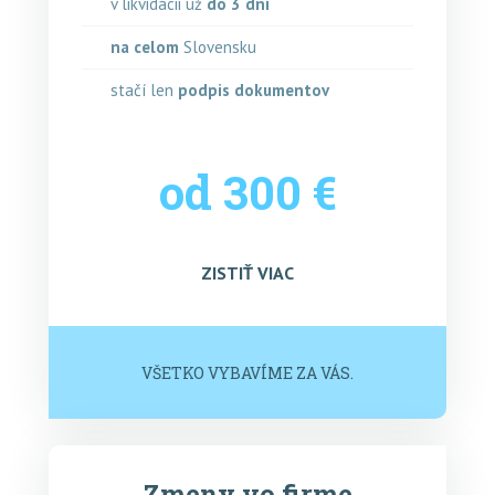
v likvidácii už
do 3 dní
na celom
Slovensku
stačí len
podpis dokumentov
od 300 €
ZISTIŤ VIAC
VŠETKO VYBAVÍME ZA VÁS.
Zmeny vo firme