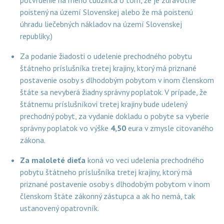
potvrdenie na meno cudzinca o tom, že je zdravotne
poistený na území Slovenskej alebo že má poistenú
úhradu liečebných nákladov na území Slovenskej
republiky.)
Za podanie žiadosti o udelenie prechodného pobytu
štátneho príslušníka tretej krajiny, ktorý má priznané
postavenie osoby s dlhodobým pobytom v inom členskom
štáte sa nevyberá žiadny správny poplatok. V prípade, že
štátnemu príslušníkovi tretej krajiny bude udelený
prechodný pobyt, za vydanie dokladu o pobyte sa vyberie
správny poplatok vo výške
4,50
eura v zmysle citovaného
zákona.
Za maloleté dieťa
koná vo veci udelenia prechodného
pobytu štátneho príslušníka tretej krajiny, ktorý má
priznané postavenie osoby s dlhodobým pobytom v inom
členskom štáte zákonný zástupca a ak ho nemá, tak
ustanovený opatrovník.