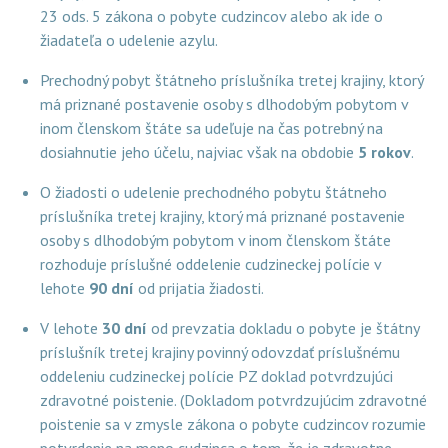
23 ods. 5 zákona o pobyte cudzincov alebo ak ide o
žiadateľa o udelenie azylu.
Prechodný pobyt štátneho príslušníka tretej krajiny, ktorý
má priznané postavenie osoby s dlhodobým pobytom v
inom členskom štáte sa udeľuje na čas potrebný na
dosiahnutie jeho účelu, najviac však na obdobie
5 rokov
.
O žiadosti o udelenie prechodného pobytu štátneho
príslušníka tretej krajiny, ktorý má priznané postavenie
osoby s dlhodobým pobytom v inom členskom štáte
rozhoduje príslušné oddelenie cudzineckej polície v
lehote
90 dní
od prijatia žiadosti.
V lehote
30 dní
od prevzatia dokladu o pobyte je štátny
príslušník tretej krajiny povinný odovzdať príslušnému
oddeleniu cudzineckej polície PZ doklad potvrdzujúci
zdravotné poistenie. (Dokladom potvrdzujúcim zdravotné
poistenie sa v zmysle zákona o pobyte cudzincov rozumie