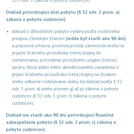
125 ods. 3 zákona o pobyte cudzincov)
Doklad potvrdzujúci účel pobytu (§ 32 ods. 2 písm. a)
zákona o pobyte cudzincov)
doklad o dlhodobom pobyte vydaný podľa osobitného
predpisu členským štátom
(môže byť starší ako 90 dní)
a pracovná zmluva, písomný prísľub zamestnávateľa na
prijatie štátneho príslušníka tretej krajiny do
zamestnania, potvrdenie príslušného orgánu štátnej
správy, školy alebo iného akreditovaného zariadenia o
prijatí štátneho príslušníka tretej krajiny na štúdium
alebo odborné vzdelávanie alebo iný doklad podľa § 32
ods. 5 písm. a) alebo písmen g) až p) zákona o pobyte
cudzincov (§ 32 ods. 5 písm. t) zákona o pobyte
cudzincov),
Doklad nie starší ako 90 dní potvrdzujúci finančné
zabezpečenie pobytu (§ 32 ods. 2 písm. c) zákona o
pobyte cudzincov)