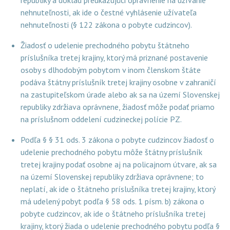
republiky a doklad preukazujúci oprávnenie na užívanie
nehnuteľnosti, ak ide o čestné vyhlásenie užívateľa
nehnuteľnosti (§ 122 zákona o pobyte cudzincov).
Žiadosť o udelenie prechodného pobytu štátneho
príslušníka tretej krajiny, ktorý má priznané postavenie
osoby s dlhodobým pobytom v inom členskom štáte
podáva štátny príslušník tretej krajiny osobne v zahraničí
na zastupiteľskom úrade alebo ak sa na území Slovenskej
republiky zdržiava oprávnene, žiadosť môže podať priamo
na príslušnom oddelení cudzineckej polície PZ.
Podľa § § 31 ods. 3 zákona o pobyte cudzincov žiadosť o
udelenie prechodného pobytu môže štátny príslušník
tretej krajiny podať osobne aj na policajnom útvare, ak sa
na území Slovenskej republiky zdržiava oprávnene; to
neplatí, ak ide o štátneho príslušníka tretej krajiny, ktorý
má udelený pobyt podľa § 58 ods. 1 písm. b) zákona o
pobyte cudzincov, ak ide o štátneho príslušníka tretej
krajiny, ktorý žiada o udelenie prechodného pobytu podľa §