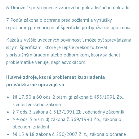
6. Umožniť sprístupnenie vzorového pokladničného dokladu;
7. Podľa zákona o ochrane pred požiarmi a vyhlášky
o požiarnej prevencii prijať špecifické protipožiarne opatrenia.
Každá z vyššie uvedených povinností, môže byť sprevádzaná
istými špecifikami, ktoré je lepšie prekonzultovať
s príslušným úradom alebo odborníkom, ktorý sa danej
problematike venuje, napr. advokátom.
Hlavné zdroje, ktoré problematiku zriadenia
prevádzkarne upravujú sú:
§§ 17, 30 a 60 ods. 2 písm. g) zákona č. 455/1991 Zb.,
živnostenského zákona
§ 7 ods. 3 zákona č. 513/1991 Zb., obchodný zákonník
§ 4 ods. 3 písm. d) zákona č. 369/1990 Zb., zákona o
obecnom zriadení
§§ 15 a 18 zákona č. 250/2007 Z. z., zákona o ochrane