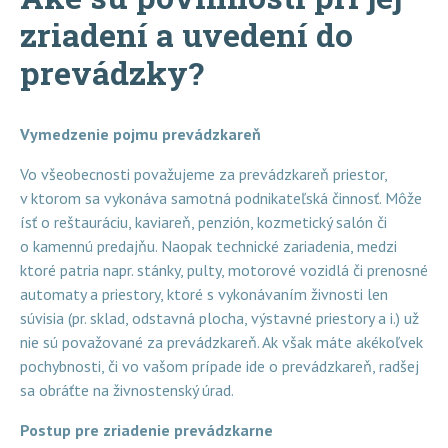
zriadení a uvedení do
prevádzky?
Vymedzenie pojmu prevádzkareň
Vo všeobecnosti považujeme za prevádzkareň priestor,
v ktorom sa vykonáva samotná podnikateľská činnosť. Môže
ísť o reštauráciu, kaviareň, penzión, kozmetický salón či
o kamennú predajňu. Naopak technické zariadenia, medzi
ktoré patria napr. stánky, pulty, motorové vozidlá či prenosné
automaty a priestory, ktoré s vykonávaním živnosti len
súvisia (pr. sklad, odstavná plocha, výstavné priestory a i.) už
nie sú považované za prevádzkareň. Ak však máte akékoľvek
pochybnosti, či vo vašom prípade ide o prevádzkareň, radšej
sa obráťte na živnostenský úrad.
Postup pre zriadenie prevádzkarne