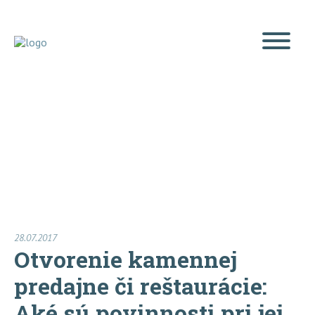
Blog
28.07.2017
Otvorenie kamennej
predajne či reštaurácie:
Aké sú povinnosti pri jej