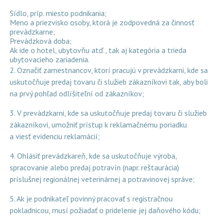
Sídlo, príp. miesto podnikania;
Meno a priezvisko osoby, ktorá je zodpovedná za činnosť
prevádzkarne;
Prevádzková doba;
Ak ide o hotel, ubytovňu atď., tak aj kategória a trieda
ubytovacieho zariadenia.
2. Označiť zamestnancov, ktorí pracujú v prevádzkarni, kde sa
uskutočňuje predaj tovaru či služieb zákazníkovi tak, aby boli
na prvý pohľad odlíšiteľní od zákazníkov;
3. V prevádzkarni, kde sa uskutočňuje predaj tovaru či služieb
zákazníkovi, umožniť prístup k reklamačnému poriadku
a viesť evidenciu reklamácií;
4. Ohlásiť prevádzkareň, kde sa uskutočňuje výroba,
spracovanie alebo predaj potravín (napr. reštaurácia)
príslušnej regionálnej veterinárnej a potravinovej správe;
5. Ak je podnikateľ povinný pracovať s registračnou
pokladnicou, musí požiadať o pridelenie jej daňového kódu;