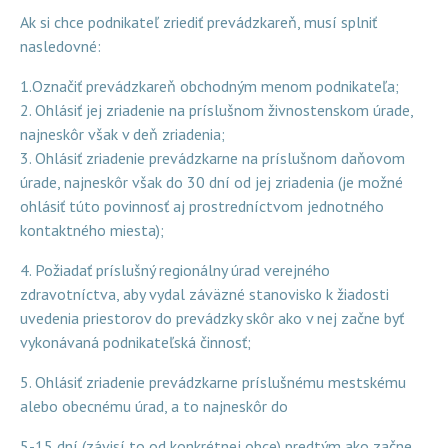
Ak si chce podnikateľ zriediť prevádzkareň, musí splniť
nasledovné:
1.Označiť prevádzkareň obchodným menom podnikateľa;
2. Ohlásiť jej zriadenie na príslušnom živnostenskom úrade,
najneskôr však v deň zriadenia;
3. Ohlásiť zriadenie prevádzkarne na príslušnom daňovom
úrade, najneskôr však do 30 dní od jej zriadenia (je možné
ohlásiť túto povinnosť aj prostredníctvom jednotného
kontaktného miesta);
4. Požiadať príslušný regionálny úrad verejného
zdravotníctva, aby vydal záväzné stanovisko k žiadosti
uvedenia priestorov do prevádzky skôr ako v nej začne byť
vykonávaná podnikateľská činnosť;
5. Ohlásiť zriadenie prevádzkarne príslušnému mestskému
alebo obecnému úrad, a to najneskôr do
5-15 dní (závisí to od konkrétnej obce) predtým ako začne